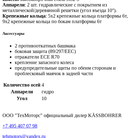
Аппарели
: 2 шт. гидравлические с покрытием из
металлической/деревянной решетки (угол въезда 10°).
Крепежные кольца
: 5х2 крепежные кольца платформы 6т,
9х2 крепежные кольца по бокам платформы 6т
Аксессуары
2 противооткатных башмака
боковая защита (89/297/EEC)
отражатели ECE R70
крепление запасного колеса
предупредительные щиты по обеим сторонам и
проблесковый маячок в задней части
Количество осей
4
Аппарели
гидро
Угол
10
ООО "ТехМоторс" официальный дилер KÄSSBOHRER
+7 495 407 07 98
tehmotors@yandex.ru