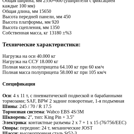
Общая ширина, мм 2550+600 (уширители с фиксацией
каждые 100 мм)
Общая длина, мм 15650
Высота передней панели, мм 450
Высота платформы, мм 920
Высота сцепления, мм 1350
Собственная масса, кг 13180 ±%3
Технические характеристики:
Нагрузка на оси 40.000 кг
Нагрузка на ССУ 18.000 кг
Полная масса полуприцепа 64.100 кг при 60 км/ч
Полная масса полуприцепа 58.000 кг при 105 км/ч
Спецификация
Оси
: 4 x 11 т, с пневматической подвеской и барабанными
тормозами; SAF, BPW 2 задние поворотные, 1-я подъемная
Шины
: 245 / 70 / R 17.5
Тормозная система
: Wabco EBS 4S/3M
Шкворень
: 2'', тип: King Pin + 3.5''
Электрика
: контактные разъемы 2 x 7 + 1 x 15 (76/756/EEC)
Опоры
: передние: 24 т, механические JOST
Шасси:
высокопрочная сталь St52-3