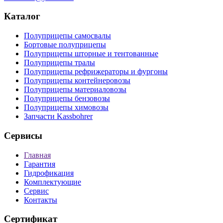
Каталог
Полуприцепы самосвалы
Бортовые полуприцепы
Полуприцепы шторные и тентованные
Полуприцепы тралы
Полуприцепы рефрижераторы и фургоны
Полуприцепы контейнеровозы
Полуприцепы материаловозы
Полуприцепы бензовозы
Полуприцепы химовозы
Запчасти Kassbohrer
Сервисы
Главная
Гарантия
Гидрофикация
Комплектующие
Сервис
Контакты
Сертификат