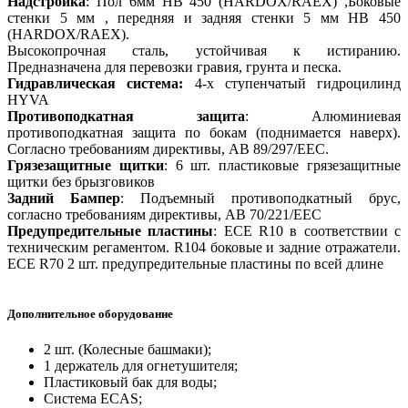
Надстройка
: Пол 6мм HB 450 (HARDOX/RAEX) ,Боковые
стенки 5 мм , передняя и задняя стенки 5 мм HB 450
(HARDOX/RAEX).
Высокопрочная сталь, устойчивая к истиранию.
Предназначена для перевозки гравия, грунта и песка.
Гидравлическая система:
4-х ступенчатый гидроцилинд
HYVA
Противоподкатная защита
: Алюминиевая
противоподкатная защита по бокам (поднимается наверх).
Согласно требованиям директивы, AB 89/297/EEC.
Грязезащитные щитки
: 6 шт. пластиковые грязезащитные
щитки без брызговиков
Задний Бампер
: Подъемный противоподкатный брус,
согласно требованиям директивы, AB 70/221/EEC
Предупредительные пластины
: ECE R10 в соответствии с
техническим регаментом. R104 боковые и задние отражатели.
ECE R70 2 шт. предупредительные пластины по всей длине
Дополнительное оборудование
2 шт. (Колесные башмаки);
1 держатель для огнетушителя;
Пластиковый бак для воды;
Система ECAS;