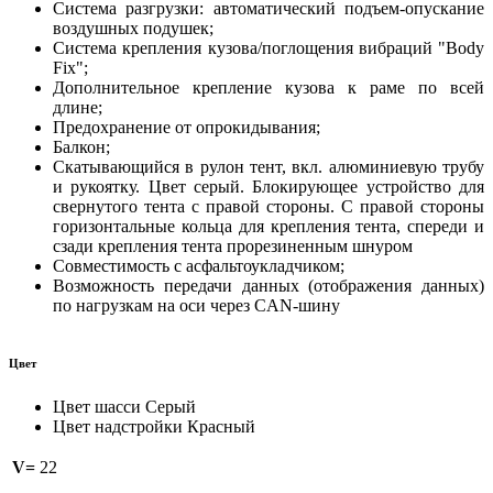
Система разгрузки: автоматический подъем-опускание
воздушных подушек;
Система крепления кузова/поглощения вибраций "Body
Fix";
Дополнительное крепление кузова к раме по всей
длине;
Предохранение от опрокидывания;
Балкон;
Скатывающийся в рулон тент, вкл. алюминиевую трубу
и рукоятку. Цвет серый. Блокирующее устройство для
свернутого тента с правой стороны. С правой стороны
горизонтальные кольца для крепления тента, спереди и
сзади крепления тента прорезиненным шнуром
Совместимость с асфальтоукладчиком;
Возможность передачи данных (отображения данных)
по нагрузкам на оси через CAN-шину
Цвет
Цвет шасси Серый
Цвет надстройки Красный
V=
22