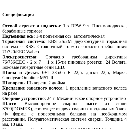
Спецификация
Осевой агрегат и подвеска
: 3 x BPW 9 т. Пневмоподвеска,
барабанные тормоза
Подъемная ось:
1-я подъемная ось, автоматическая
Тормозная система
: EBS 2S/2M двухконтурная тормозная
система с RSS. Стояночный тормоз согласно требованиям
71/320/EEC Wabco.
Электросистема
: Согласно требованиям директивы
76/756/EEC - 2 x 7 + 1 x 15-ти пиновые розетки, 24 Вольта.
Боковые габаритные огни LED.
Шины и Диски
: 6+1 385/65 R 22,5, диски 22,5, Марка:
Goodyear Omnitrac MST II
Шкворень
: Шкворень 2 дюйма
Крепление запасного колеса
: 1 крепление запасного колеса
на раме
Опорное устройство
: 24 т. Механическое опорное устройство
Шасси
: Высокопрочное сварное шасси из стали
S700(DOMEX), состоящее из двух сварных продольных балок
«I» формы с поперечными балками на необходимом
расстоянии. Полуавтоматическая система сварки. Толщина 4
мм, 10 мм.