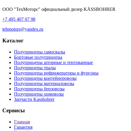
ООО "ТехМоторс" официальный дилер KÄSSBOHRER
+7 495 407 07 98
tehmotors@yandex.ru
Каталог
Полуприцепы самосвалы
Бортовые полуприцепы
Полуприцепы шторные и тентованные
Полуприцепы тралы
Полуприцепы рефрижераторы и фургоны
Полуприцепы контейнеровозы
Полуприцепы материаловозы
Полуприцепы бензовозы
Полуприцепы химовозы
Запчасти Kassbohrer
Сервисы
Главная
Гарантия