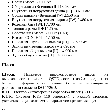
Полная масса 39.000 кг
Общая длина (Внешняя) [L] 13.680 мм
Внутренняя погрузочная длина [IL] 13.610 мм
Общая ширина (Внешняя) [W] 2.550 мм
Внутренняя погрузочная ширина [IW] 2.480 мм
Колесная база [WB] 7.700 мм
Толщина рамы [DB] 125 мм
Собственная масса 6900 кг (±%3)
Высота ССУ [H5] = 1.150 мм
Передняя внутренняя высота [IH] = 2.690 мм
Задняя внутренняя высота = 2.690 мм
Передняя общая высота [H] = 4.000 мм
Задняя общая высота [H] = 4.000 мм
Шасси
Шасси
: Надежное высокопрочное шасси из
высококачественной стали QSTE, состоит из 2-х продольных
балок "I" формы и поперечных балок на необходимом
расстоянии согласно ISO 1726-2.
KTL:
Электро - катафорезная обработка шасси (KTL)
K-Fix:
Система K-fix 118 отверстий с каждой стороны,
увеличивающие количество вари-антов крепления груза