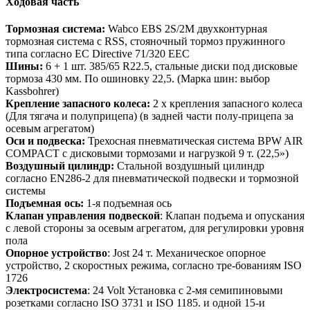
Ходовая часть
Тормозная система:
Wabco EBS 2S/2M двухконтурная
тормозная система с RSS, стояночный тормоз пружинного
типа согласно EC Directive 71/320 EEC
Шины:
6 + 1 шт. 385/65 R22.5, стальные диски под дисковые
тормоза 430 мм. По ошиновку 22,5. (Марка шин: выбор
Kassbohrer)
Крепление запасного колеса:
2 x крепления запасного колеса
(Для тягача и полуприцепа) (в задней части полу-прицепа за
осевым агрегатом)
Оси и подвеска:
Трехосная пневматическая система BPW AIR
COMPACT с дисковыми тормозами и нагрузкой 9 т. (22,5»)
Воздушный цилиндр:
Стальной воздушный цилиндр
согласно EN286-2 для пневматической подвески и тормозной
системы
Подъемная ось:
1-я подъемная ось
Клапан управления подвеской
: Клапан подъема и опускания
с левой стороны за осевым агрегатом, для регулировки уровня
пола
Опорное устройство
: Jost 24 т. Механическое опорное
устройство, 2 скоростных режима, согласно тре-бованиям ISO
1726
Электросистема
: 24 Volt Установка с 2-мя семипиновыми
розетками согласно ISO 3731 и ISO 1185. и одной 15-и