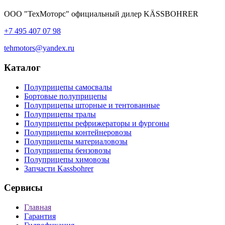
ООО "ТехМоторс" официальный дилер KÄSSBOHRER
+7 495 407 07 98
tehmotors@yandex.ru
Каталог
Полуприцепы самосвалы
Бортовые полуприцепы
Полуприцепы шторные и тентованные
Полуприцепы тралы
Полуприцепы рефрижераторы и фургоны
Полуприцепы контейнеровозы
Полуприцепы материаловозы
Полуприцепы бензовозы
Полуприцепы химовозы
Запчасти Kassbohrer
Сервисы
Главная
Гарантия