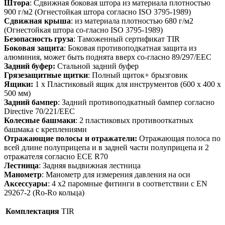
Штора
: Сдвижная боковая штора из материала плотностью
900 г/м2 (Огнестойкая штора согласно ISO 3795-1989)
Сдвижная крыша
: из материала плотностью 680 г/м2
(Огнестойкая штора со-гласно ISO 3795-1989)
Безопасность груза
: Таможенный сертификат TIR
Боковая защита
: Боковая противоподкатная защита из
алюминия, может быть поднята вверх со-гласно 89/297/EEC
Задний буфер:
Стальной задний буфер
Грязезащитные щитки
: Полный щиток+ брызговик
Ящики:
1 x Пластиковый ящик для инструментов (600 x 400 x
500 мм)
Задний бампер
: Задний противоподкатный бампер согласно
Directive 70/221/EEC
Колесные башмаки
: 2 пластиковых противооткатных
башмака с креплениями
Отражающие полосы и отражатели:
Отражающая полоса по
всей длине полуприцепа и в задней части полуприцепа и 2
отражателя согласно ECE R70
Лестница
: Задняя выдвижная лестница
Манометр
: Манометр для измерения давления на оси
Аксессуары
: 4 x2 паромные фитинги в соответствии с EN
29267-2 (Ro-Ro кольца)
Комплектация
TIR