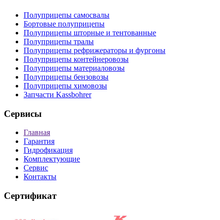
Полуприцепы самосвалы
Бортовые полуприцепы
Полуприцепы шторные и тентованные
Полуприцепы тралы
Полуприцепы рефрижераторы и фургоны
Полуприцепы контейнеровозы
Полуприцепы материаловозы
Полуприцепы бензовозы
Полуприцепы химовозы
Запчасти Kassbohrer
Сервисы
Главная
Гарантия
Гидрофикация
Комплектующие
Сервис
Контакты
Сертификат