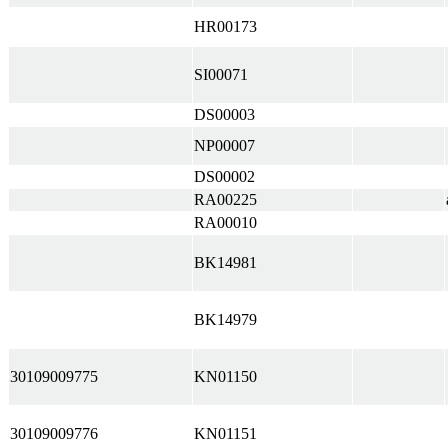
HR00173
SI00071
DS00003
NP00007
DS00002
RA00225
RA00010
BK14981
BK14979
30109009775
KN01150
30109009776
KN01151