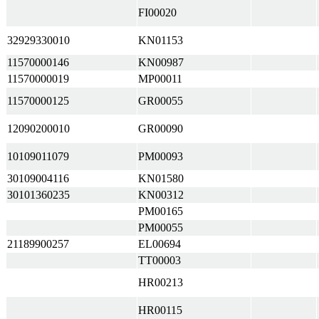
FI00020
32929330010
KN01153
11570000146
KN00987
11570000019
MP00011
11570000125
GR00055
12090200010
GR00090
10109011079
PM00093
30109004116
KN01580
30101360235
KN00312
PM00165
PM00055
21189900257
EL00694
TT00003
HR00213
HR00115