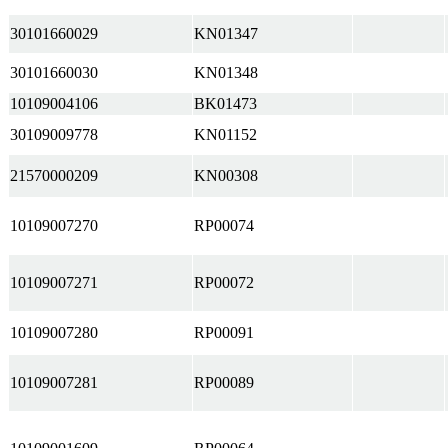
30101660029
KN01347
30101660030
KN01348
10109004106
BK01473
30109009778
KN01152
21570000209
KN00308
10109007270
RP00074
10109007271
RP00072
10109007280
RP00091
10109007281
RP00089