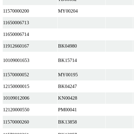
11570000200
MY00204
11650006713
11650006714
11912660167
BK04980
10109001653
BK15714
11570000052
MY00195
12150000015
BK04247
10109012006
KN00428
12120000550
PM00041
11570000260
BK13858