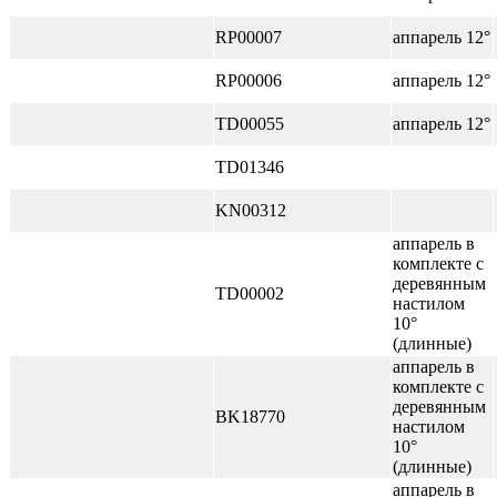
RP00007
аппарель 12°
RP00006
аппарель 12°
TD00055
аппарель 12°
TD01346
KN00312
аппарель в
комплекте с
деревянным
TD00002
настилом
10
°
(длинные)
аппарель в
комплекте с
деревянным
BK18770
настилом
10°
(длинные)
аппарель в