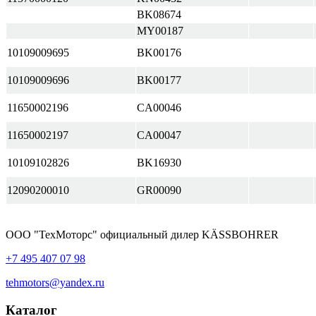
BK08674
MY00187
10109009695
BK00176
10109009696
BK00177
11650002196
CA00046
11650002197
CA00047
10109102826
BK16930
12090200010
GR00090
ООО "ТехМоторс" официальный дилер KÄSSBOHRER
+7 495 407 07 98
tehmotors@yandex.ru
Каталог