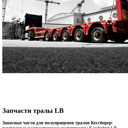
Запчасти тралы LB
Запасные части для полуприцепов тралов Кессборер
:
раздвижные и нераздвижные полуприцепы Kassbohrer LB