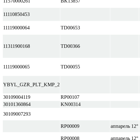
11570000261
BK13857
11110850453
11119000064
TD00653
11311900168
TD00366
11119000065
TD00055
YBYL_GZR_PLT_KMP_2
30109004119
RP00107
30101360864
KN00314
30109007293
RP00009
аппарель 12°
RP00008
аппарель 12°