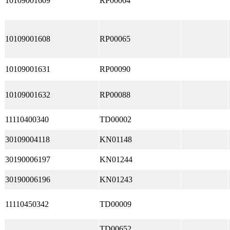
10109001609
RP00064
10109001608
RP00065
10109001631
RP00090
10109001632
RP00088
11110400340
TD00002
30109004118
KN01148
30190006197
KN01244
30190006196
KN01243
11110450342
TD00009
TD00652