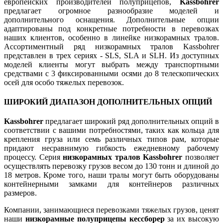
европейских производителей полуприцепов,
Kassbohrer
предлагает огромное разнообразие моделей и
дополнительного оснащения. Дополнительные опции
адаптированы под конкретные потребности в перевозках
наших клиентов, особенно в линейке низкорамных тралов.
Ассортиментный ряд низкорамных тралов Kassbohrer
представлен в трех сериях - SLS, SLA и SLH. Из доступных
моделей клиенты могут выбрать между транспортными
средствами с 3 фиксированными осями до 8 телескопических
осей для особо тяжелых перевозок.
ШИРОКИЙ ДИАПАЗОН ДОПОЛНИТЕЛЬНЫХ ОПЦИЙ
Kassbohrer
предлагает широкий ряд дополнительных опций в
соответствии с вашими потребностями, таких как кольца для
крепления груза или семь различных типов рам, которые
придают несравнимую гибкость ежедневному рабочему
процессу. Серия
низкорамных тралов Kassbohrer
позволяет
осуществлять перевозку грузов весом до 130 тонн и длиной до
18 метров. Кроме того, наши тралы могут быть оборудованы
контейнерными замками для контейнеров различных
размеров.
Компании, занимающиеся перевозками тяжелых грузов, ценят
наши
низкорамные полуприцепы кессборер
за их высокую