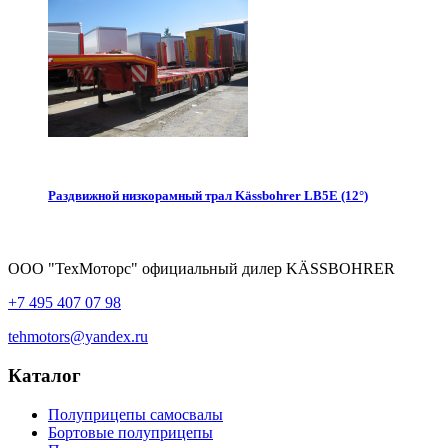
Раздвижной низкорамный трал Kässbohrer LB5E (12°)
ООО "ТехМоторс" официальный дилер KÄSSBOHRER
+7 495 407 07 98
tehmotors@yandex.ru
Каталог
Полуприцепы самосвалы
Бортовые полуприцепы