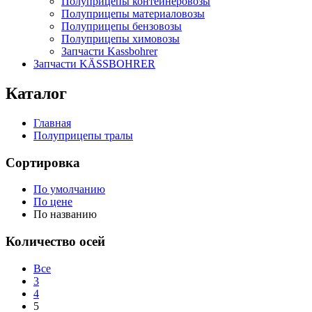
Полуприцепы контейнеровозы
Полуприцепы материаловозы
Полуприцепы бензовозы
Полуприцепы химовозы
Запчасти Kassbohrer
Запчасти KÄSSBOHRER
Каталог
Главная
Полуприцепы тралы
Сортировка
По умолчанию
По цене
По названию
Количество осей
Все
3
4
5