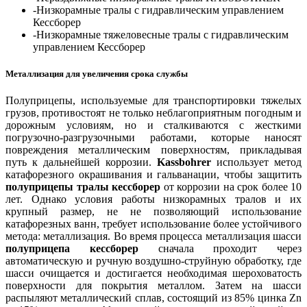
-Низкорамные тралы с гидравлическим управлением
Кессборер
-Низкорамные тяжеловесные тралы с гидравлическим
управлением Кессборер
Металлизация для увеличения срока службы
Полуприцепы, используемые для транспортировки тяжелых
грузов, противостоят не только неблагоприятным погодным и
дорожным условиям, но и сталкиваются с жесткими
погрузочно-разгрузочными работами, которые наносят
повреждения металлическим поверхностям, прикладывая
путь к дальнейшей коррозии.
Kassbohrer
использует метод
катафорезного окрашивания и гальванации, чтобы защитить
полуприцепы тралы кессборер
от коррозии на срок более 10
лет. Однако условия работы низкорамных тралов и их
крупный размер, не не позволяющий использование
катафорезных ванн, требует использование более устойчивого
метода: металлизация. Во время процесса металлизация шасси
полуприцепа кессборер
сначала проходит через
автоматическую и ручную воздушно-струйную обработку, где
шасси очищается и достигается необходимая шероховатость
поверхности для покрытия металлом. Затем на шасси
распыляют металлический сплав, состоящий из 85% цинка Zn