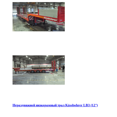
Нераздвижной низкорамный трал Kässbohrer LB3 (12°)