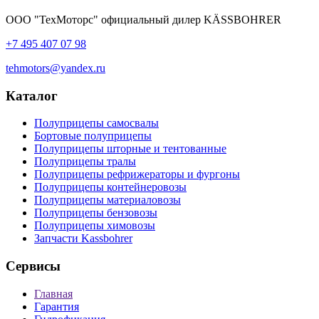
ООО "ТехМоторс" официальный дилер KÄSSBOHRER
+7 495 407 07 98
tehmotors@yandex.ru
Каталог
Полуприцепы самосвалы
Бортовые полуприцепы
Полуприцепы шторные и тентованные
Полуприцепы тралы
Полуприцепы рефрижераторы и фургоны
Полуприцепы контейнеровозы
Полуприцепы материаловозы
Полуприцепы бензовозы
Полуприцепы химовозы
Запчасти Kassbohrer
Сервисы
Главная
Гарантия