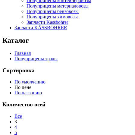
Полуприцепы контейнеровозы
Полуприцепы материаловозы
Полуприцепы бензовозы
Полуприцепы химовозы
Запчасти Kassbohrer
Запчасти KÄSSBOHRER
Каталог
Главная
Полуприцепы тралы
Сортировка
По умолчанию
По цене
По названию
Количество осей
Все
3
4
5