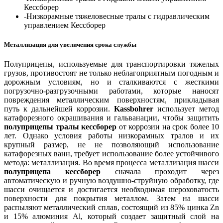
Кессборер
-Низкорамные тяжеловесные тралы с гидравлическим
управлением Кессборер
Металлизация для увеличения срока службы
Полуприцепы, используемые для транспортировки тяжелых
грузов, противостоят не только неблагоприятным погодным и
дорожным условиям, но и сталкиваются с жесткими
погрузочно-разгрузочными работами, которые наносят
повреждения металлическим поверхностям, прикладывая
путь к дальнейшей коррозии.
Kassbohrer
использует метод
катафорезного окрашивания и гальванации, чтобы защитить
полуприцепы тралы кессборер
от коррозии на срок более 10
лет. Однако условия работы низкорамных тралов и их
крупный размер, не не позволяющий использование
катафорезных ванн, требует использование более устойчивого
метода: металлизация. Во время процесса металлизация шасси
полуприцепа кессборер
сначала проходит через
автоматическую и ручную воздушно-струйную обработку, где
шасси очищается и достигается необходимая шероховатость
поверхности для покрытия металлом. Затем на шасси
распыляют металлический сплав, состоящий из 85% цинка Zn
и 15% алюминия Al, который создает защитный слой на