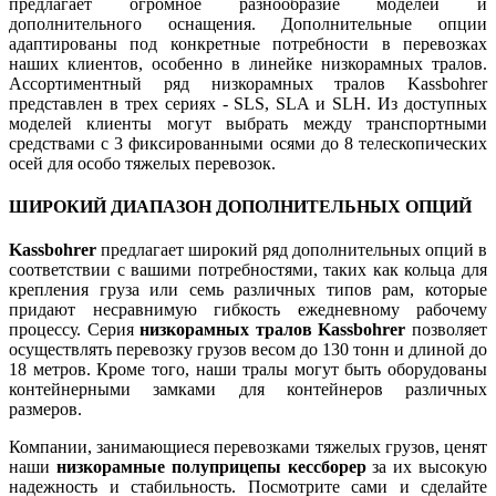
предлагает огромное разнообразие моделей и
дополнительного оснащения. Дополнительные опции
адаптированы под конкретные потребности в перевозках
наших клиентов, особенно в линейке низкорамных тралов.
Ассортиментный ряд низкорамных тралов Kassbohrer
представлен в трех сериях - SLS, SLA и SLH. Из доступных
моделей клиенты могут выбрать между транспортными
средствами с 3 фиксированными осями до 8 телескопических
осей для особо тяжелых перевозок.
ШИРОКИЙ ДИАПАЗОН ДОПОЛНИТЕЛЬНЫХ ОПЦИЙ
Kassbohrer
предлагает широкий ряд дополнительных опций в
соответствии с вашими потребностями, таких как кольца для
крепления груза или семь различных типов рам, которые
придают несравнимую гибкость ежедневному рабочему
процессу. Серия
низкорамных тралов Kassbohrer
позволяет
осуществлять перевозку грузов весом до 130 тонн и длиной до
18 метров. Кроме того, наши тралы могут быть оборудованы
контейнерными замками для контейнеров различных
размеров.
Компании, занимающиеся перевозками тяжелых грузов, ценят
наши
низкорамные полуприцепы кессборер
за их высокую
надежность и стабильность. Посмотрите сами и сделайте