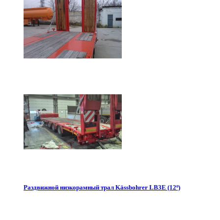
Раздвижной низкорамный трал Kässbohrer LB3E (12º)