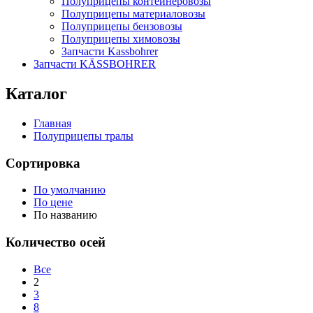
Полуприцепы контейнеровозы
Полуприцепы материаловозы
Полуприцепы бензовозы
Полуприцепы химовозы
Запчасти Kassbohrer
Запчасти KÄSSBOHRER
Каталог
Главная
Полуприцепы тралы
Сортировка
По умолчанию
По цене
По названию
Количество осей
Все
2
3
8