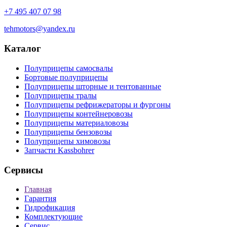
+7 495 407 07 98
tehmotors@yandex.ru
Каталог
Полуприцепы самосвалы
Бортовые полуприцепы
Полуприцепы шторные и тентованные
Полуприцепы тралы
Полуприцепы рефрижераторы и фургоны
Полуприцепы контейнеровозы
Полуприцепы материаловозы
Полуприцепы бензовозы
Полуприцепы химовозы
Запчасти Kassbohrer
Сервисы
Главная
Гарантия
Гидрофикация
Комплектующие
Сервис