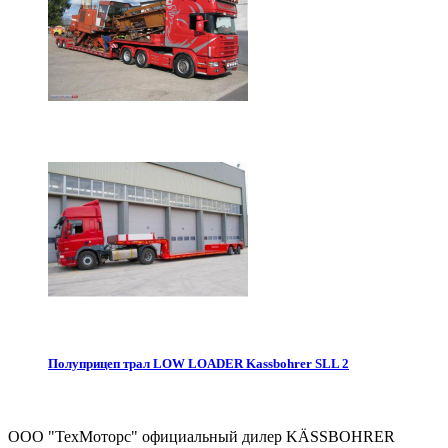
Полуприцеп трал LOW LOADER Kassbohrer SLL 2
ООО "ТехМоторс" официальный дилер KÄSSBOHRER