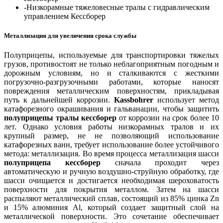
-Низкорамные тяжеловесные тралы с гидравлическим
управлением Кессборер
Металлизация для увеличения срока службы
Полуприцепы, используемые для транспортировки тяжелых
грузов, противостоят не только неблагоприятным погодным и
дорожным условиям, но и сталкиваются с жесткими
погрузочно-разгрузочными работами, которые наносят
повреждения металлическим поверхностям, прикладывая
путь к дальнейшей коррозии.
Kassbohrer
использует метод
катафорезного окрашивания и гальванации, чтобы защитить
полуприцепы тралы кессборер
от коррозии на срок более 10
лет. Однако условия работы низкорамных тралов и их
крупный размер, не не позволяющий использование
катафорезных ванн, требует использование более устойчивого
метода: металлизация. Во время процесса металлизация шасси
полуприцепа кессборер
сначала проходит через
автоматическую и ручную воздушно-струйную обработку, где
шасси очищается и достигается необходимая шероховатость
поверхности для покрытия металлом. Затем на шасси
распыляют металлический сплав, состоящий из 85% цинка Zn
и 15% алюминия Al, который создает защитный слой на
металлической поверхности. Это сочетание обеспечивает