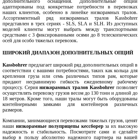
дополнительного оснащения. Дополнительные опции
адаптированы под конкретные потребности в перевозках
наших клиентов, особенно в линейке низкорамных тралов.
Ассортиментный ряд низкорамных тралов Kassbohrer
представлен в трех сериях - SLS, SLA и SLH. Из доступных
моделей клиенты могут выбрать между транспортными
средствами с 3 фиксированными осями до 8 телескопических
осей для особо тяжелых перевозок.
ШИРОКИЙ ДИАПАЗОН ДОПОЛНИТЕЛЬНЫХ ОПЦИЙ
Kassbohrer
предлагает широкий ряд дополнительных опций в
соответствии с вашими потребностями, таких как кольца для
крепления груза или семь различных типов рам, которые
придают несравнимую гибкость ежедневному рабочему
процессу. Серия
низкорамных тралов Kassbohrer
позволяет
осуществлять перевозку грузов весом до 130 тонн и длиной до
18 метров. Кроме того, наши тралы могут быть оборудованы
контейнерными замками для контейнеров различных
размеров.
Компании, занимающиеся перевозками тяжелых грузов, ценят
наши
низкорамные полуприцепы кессборер
за их высокую
надежность и стабильность. Посмотрите сами и сделайте
выбор в пользу абсолютно надежного партнера на вашей